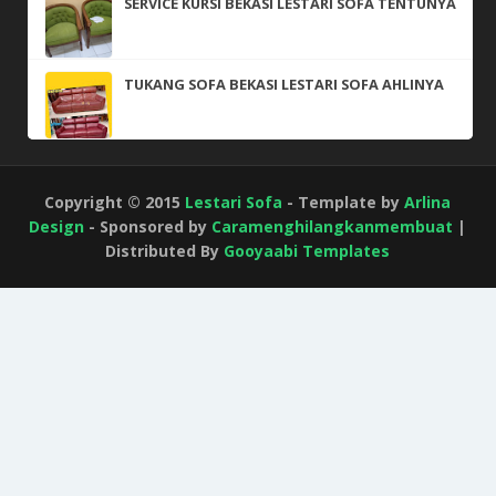
SERVICE KURSI BEKASI LESTARI SOFA TENTUNYA
TUKANG SOFA BEKASI LESTARI SOFA AHLINYA
Copyright © 2015
Lestari Sofa
- Template by
Arlina
Design
- Sponsored by
Caramenghilangkanmembuat
|
Distributed By
Gooyaabi Templates