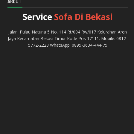
ABOUT
Service
Sofa Di Bekasi
Jalan. Pulau Natuna 5 No. 114 Rt/004 Rw/017 Kelurahan Aren
Jaya Kecamatan Bekasi Timur Kode Pos 17111. Mobile. 0812-
5772-2223 WhatsApp. 0895-3634-444-75