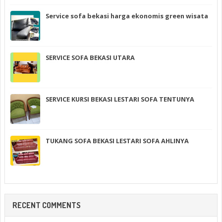
Service sofa bekasi harga ekonomis green wisata
SERVICE SOFA BEKASI UTARA
SERVICE KURSI BEKASI LESTARI SOFA TENTUNYA
TUKANG SOFA BEKASI LESTARI SOFA AHLINYA
RECENT COMMENTS