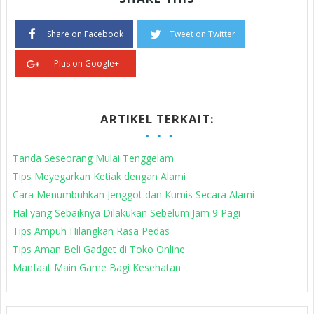
Share on Facebook
Tweet on Twitter
Plus on Google+
ARTIKEL TERKAIT:
Tanda Seseorang Mulai Tenggelam
Tips Meyegarkan Ketiak dengan Alami
Cara Menumbuhkan Jenggot dan Kumis Secara Alami
Hal yang Sebaiknya Dilakukan Sebelum Jam 9 Pagi
Tips Ampuh Hilangkan Rasa Pedas
Tips Aman Beli Gadget di Toko Online
Manfaat Main Game Bagi Kesehatan