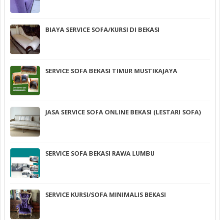
BIAYA SERVICE SOFA/KURSI DI BEKASI
SERVICE SOFA BEKASI TIMUR MUSTIKAJAYA
JASA SERVICE SOFA ONLINE BEKASI (LESTARI SOFA)
SERVICE SOFA BEKASI RAWA LUMBU
SERVICE KURSI/SOFA MINIMALIS BEKASI