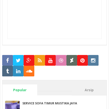
Popular
Arsip
SERVICE SOFA TIMUR MUSTIKA JAYA