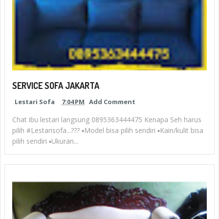
SERVICE SOFA JAKARTA
Lestari Sofa
7:04 PM
Add Comment
Chat ibu lestari langsung 0895363444475 Kenapa Seh harus
pilih #Lestarisofa...??? ▪︎Model bisa pilih sendiri ▪︎Kain/kulit bisa
pilih sendiri ▪︎Ukuran...