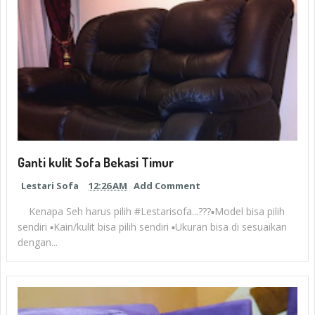
Ganti kulit Sofa Bekasi Timur
Lestari Sofa
12:26 AM
Add Comment
Kenapa Seh harus pilih #Lestarisofa...???▪︎Model bisa pilih
sendiri ▪︎Kain/kulit bisa pilih sendiri ▪︎Ukuran bisa di sesuaikan
dengan...