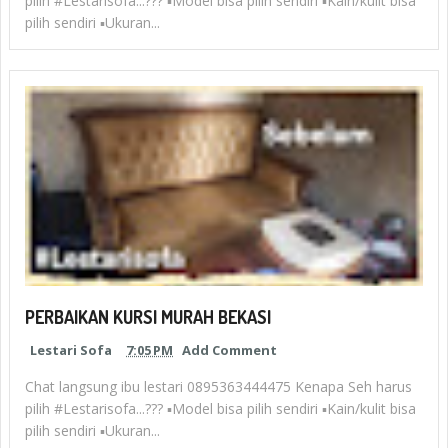
pilih #Lestarisofa...??? ▪︎Model bisa pilih sendiri ▪︎Kain/kulit bisa
pilih sendiri ▪︎Ukuran...
PERBAIKAN KURSI MURAH BEKASI
Lestari Sofa
7:05 PM
Add Comment
Chat langsung ibu lestari 0895363444475 Kenapa Seh harus
pilih #Lestarisofa...??? ▪︎Model bisa pilih sendiri ▪︎Kain/kulit bisa
pilih sendiri ▪︎Ukuran...