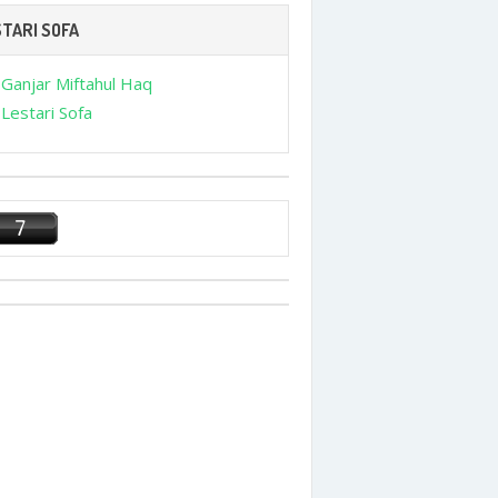
TARI SOFA
Ganjar Miftahul Haq
Lestari Sofa