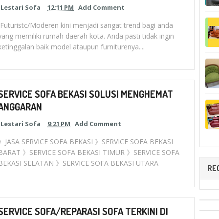
Lestari Sofa
12:11 PM
Add Comment
Futuristc/Moderen kini menjadi sangat trend bagi anda
yang memiliki rumah daerah kota. Anda pasti tidak ingin
ketinggalan baik model ataupun furniturenya....
SERVICE SOFA BEKASI SOLUSI MENGHEMAT
ANGGARAN
Lestari Sofa
9:21 PM
Add Comment
》JASA SERVICE SOFA BEKASI 》SERVICE SOFA BEKASI
BARAT 》SERVICE SOFA BEKASI TIMUR 》SERVICE SOFA
BEKASI SELATAN 》SERVICE SOFA BEKASI UTARA
RE
SERVICE SOFA/REPARASI SOFA TERKINI DI