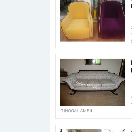
.TINGGAL AMBIL...