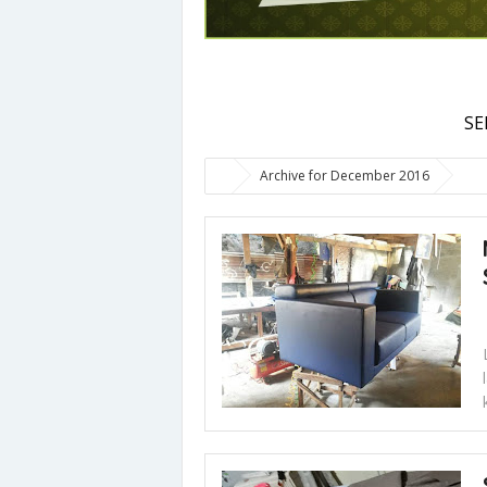
SELAMAT DA
Archive for December 2016