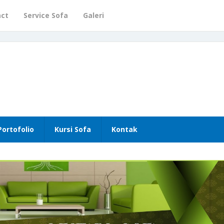
act
Service Sofa
Galeri
Portofolio
Kursi Sofa
Kontak