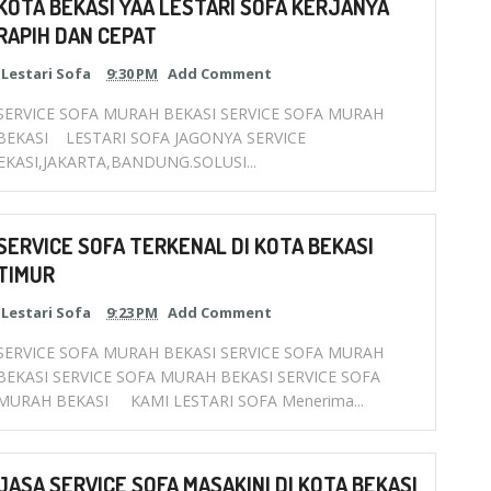
KOTA BEKASI YAA LESTARI SOFA KERJANYA
RAPIH DAN CEPAT
Lestari Sofa
9:30 PM
Add Comment
SERVICE SOFA MURAH BEKASI SERVICE SOFA MURAH
BEKASI LESTARI SOFA JAGONYA SERVICE
KASI,JAKARTA,BANDUNG.SOLUSI...
SERVICE SOFA TERKENAL DI KOTA BEKASI
TIMUR
Lestari Sofa
9:23 PM
Add Comment
SERVICE SOFA MURAH BEKASI SERVICE SOFA MURAH
BEKASI SERVICE SOFA MURAH BEKASI SERVICE SOFA
MURAH BEKASI KAMI LESTARI SOFA Menerima...
JASA SERVICE SOFA MASAKINI DI KOTA BEKASI