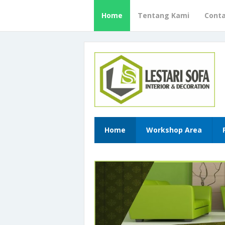
Home
Tentang Kami
Cont
Home
Workshop Area