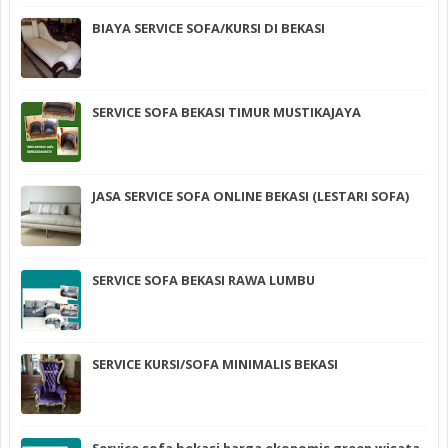
BIAYA SERVICE SOFA/KURSI DI BEKASI
SERVICE SOFA BEKASI TIMUR MUSTIKAJAYA
JASA SERVICE SOFA ONLINE BEKASI (LESTARI SOFA)
SERVICE SOFA BEKASI RAWA LUMBU
SERVICE KURSI/SOFA MINIMALIS BEKASI