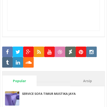
Popular
Arsip
SERVICE SOFA TIMUR MUSTIKA JAYA