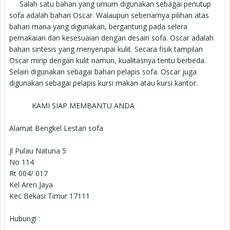
Salah satu bahan yang umum digunakan sebagai penutup
sofa adalah bahan Oscar. Walaupun sebenarnya pilihan atas
bahan mana yang digunakan, bergantung pada selera
pemakaian dan kesesuaian dengan desain sofa. Oscar adalah
bahan sintesis yang menyerupai kulit. Secara fisik tampilan
Oscar mirip dengan kulit namun, kualitasnya tentu berbeda.
Selain digunakan sebagai bahan pelapis sofa. Oscar juga
digunakan sebagai pelapis kursi makan atau kursi kantor.
KAMI SIAP MEMBANTU ANDA
Alamat Bengkel Lestari sofa
Jl Pulau Natuna 5
No 114
Rt 004/ 017
Kel Aren Jaya
Kec Bekasi Timur 17111
Hubungi :