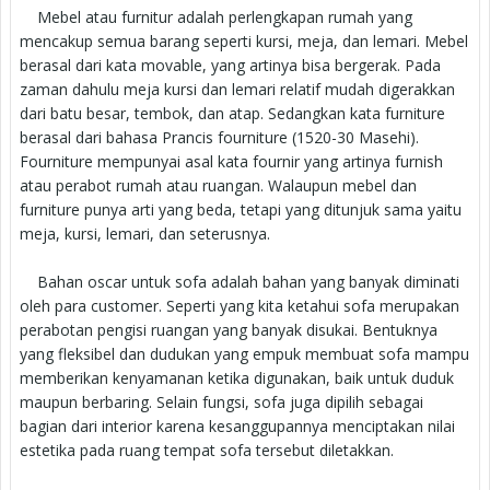
Mebel atau furnitur adalah perlengkapan rumah yang
mencakup semua barang seperti kursi, meja, dan lemari. Mebel
berasal dari kata movable, yang artinya bisa bergerak. Pada
zaman dahulu meja kursi dan lemari relatif mudah digerakkan
dari batu besar, tembok, dan atap. Sedangkan kata furniture
berasal dari bahasa Prancis fourniture (1520-30 Masehi).
Fourniture mempunyai asal kata fournir yang artinya furnish
atau perabot rumah atau ruangan. Walaupun mebel dan
furniture punya arti yang beda, tetapi yang ditunjuk sama yaitu
meja, kursi, lemari, dan seterusnya.
Bahan oscar untuk sofa adalah bahan yang banyak diminati
oleh para customer. Seperti yang kita ketahui sofa merupakan
perabotan pengisi ruangan yang banyak disukai. Bentuknya
yang fleksibel dan dudukan yang empuk membuat sofa mampu
memberikan kenyamanan ketika digunakan, baik untuk duduk
maupun berbaring. Selain fungsi, sofa juga dipilih sebagai
bagian dari interior karena kesanggupannya menciptakan nilai
estetika pada ruang tempat sofa tersebut diletakkan.