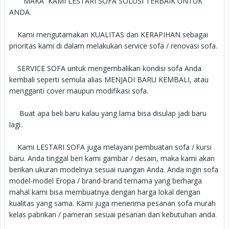
MAKA KAMI LESTARI SOFA SOLUSI TERBAIK UNTUK
ANDA.
Kami mengutamakan KUALITAS dan KERAPIHAN sebagai
prioritas kami di dalam melakukan service sofa / renovasi sofa.
SERVICE SOFA untuk mengembalikan kondisi sofa Anda
kembali seperti semula alias MENJADI BARU KEMBALI, atau
mengganti cover maupun modifikasi sofa.
Buat apa beli baru kalau yang lama bisa disulap jadi baru
lagi..
Kami LESTARI SOFA juga melayani pembuatan sofa / kursi
baru. Anda tinggal beri kami gambar / desain, maka kami akan
berikan ukuran modelnya sesuai ruangan Anda. Anda ingin sofa
model-model Eropa / brand-brand ternama yang berharga
mahal kami bisa membuatnya dengan harga lokal dengan
kualitas yang sama. Kami juga menerima pesanan sofa murah
kelas pabrikan / pameran sesuai pesanan dan kebutuhan anda.