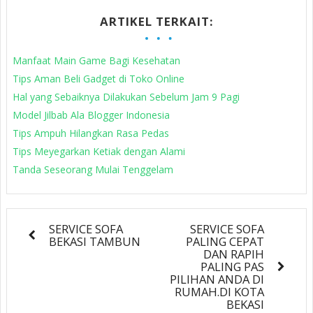
ARTIKEL TERKAIT:
Manfaat Main Game Bagi Kesehatan
Tips Aman Beli Gadget di Toko Online
Hal yang Sebaiknya Dilakukan Sebelum Jam 9 Pagi
Model Jilbab Ala Blogger Indonesia
Tips Ampuh Hilangkan Rasa Pedas
Tips Meyegarkan Ketiak dengan Alami
Tanda Seseorang Mulai Tenggelam
SERVICE SOFA
SERVICE SOFA
BEKASI TAMBUN
PALING CEPAT
DAN RAPIH
PALING PAS
PILIHAN ANDA DI
RUMAH.DI KOTA
BEKASI