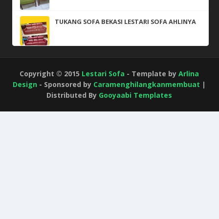
TUKANG SOFA BEKASI LESTARI SOFA AHLINYA
Copyright © 2015
Lestari Sofa
- Template by
Arlina
Design
- Sponsored by
Caramenghilangkanmembuat
|
Distributed By
Gooyaabi Templates