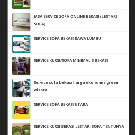
JASA SERVICE SOFA ONLINE BEKASI (LESTARI
SOFA)
SERVICE SOFA BEKASI RAWA LUMBU
SERVICE KURSI/SOFA MINIMALIS BEKASI
Service sofa bekasi harga ekonomis green
wisata
SERVICE SOFA BEKASI UTARA
SERVICE KURSI BEKASI LESTARI SOFA TENTUNYA