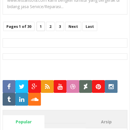
www.lestarisofa.com kami bengkel furnitur yang bergerak di
bidang jasa Service/Reparasi...
Pages 1 of 30
1
2
3
Next
Last
Popular
Arsip