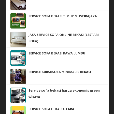
SERVICE SOFA BEKASI TIMUR MUSTIKAJAYA
JASA SERVICE SOFA ONLINE BEKASI (LESTARI
SOFA)
SERVICE SOFA BEKASI RAWA LUMBU
SERVICE KURSI/SOFA MINIMALIS BEKASI
Service sofa bekasi harga ekonomis green
wisata
SERVICE SOFA BEKASI UTARA