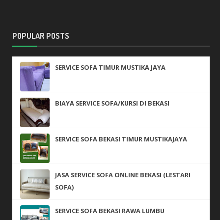
POPULAR POSTS
SERVICE SOFA TIMUR MUSTIKA JAYA
BIAYA SERVICE SOFA/KURSI DI BEKASI
SERVICE SOFA BEKASI TIMUR MUSTIKAJAYA
JASA SERVICE SOFA ONLINE BEKASI (LESTARI
SOFA)
SERVICE SOFA BEKASI RAWA LUMBU