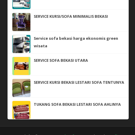
SERVICE KURSI/SOFA MINIMALIS BEKASI
Service sofa bekasi harga ekonomis green
wisata
SERVICE SOFA BEKASI UTARA
SERVICE KURSI BEKASI LESTARI SOFA TENTUNYA
TUKANG SOFA BEKASI LESTARI SOFA AHLINYA