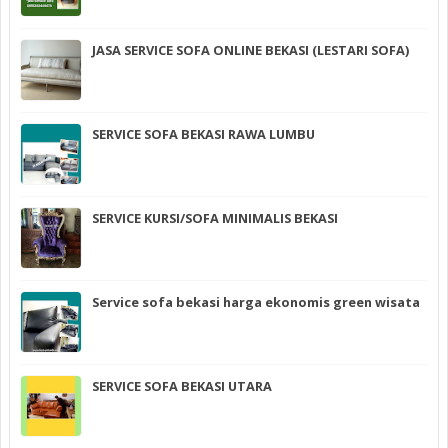
JASA SERVICE SOFA ONLINE BEKASI (LESTARI SOFA)
SERVICE SOFA BEKASI RAWA LUMBU
SERVICE KURSI/SOFA MINIMALIS BEKASI
Service sofa bekasi harga ekonomis green wisata
SERVICE SOFA BEKASI UTARA