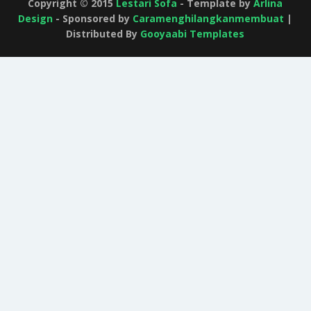
Copyright © 2015
Lestari Sofa
- Template by
Arlina
Design
- Sponsored by
Caramenghilangkanmembuat
|
Distributed By
Gooyaabi Templates