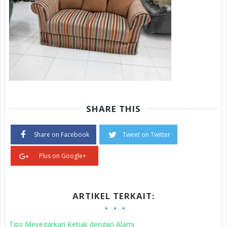
SHARE THIS
Share on Facebook
Tweet on Twitter
Plus on Google+
ARTIKEL TERKAIT:
Tips Meyegarkan Ketiak dengan Alami