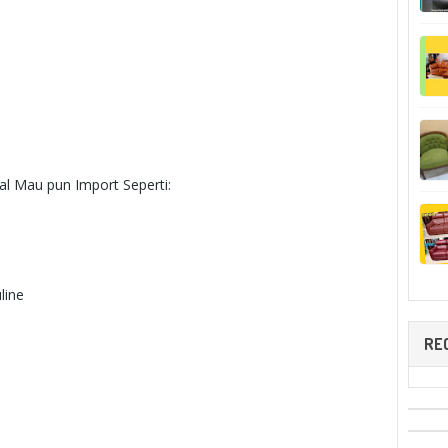
l Mau pun Import Seperti:
ine
RE