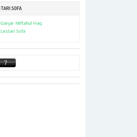
TARI SOFA
Ganjar Miftahul Haq
Lestari Sofa