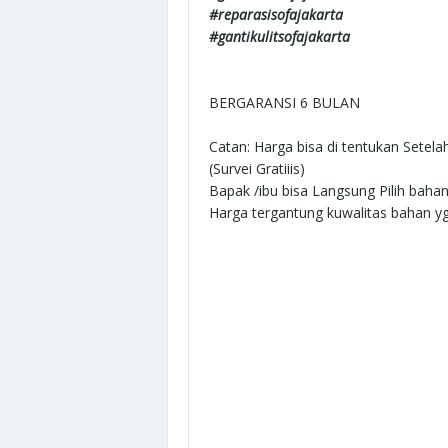
#reparasisofajakarta
#gantikulitsofajakarta
BERGARANSI 6 BULAN
Catan: Harga bisa di tentukan Sete
(Survei Gratiiis)
Bapak /ibu bisa Langsung Pilih baha
Harga tergantung kuwalitas bahan yg