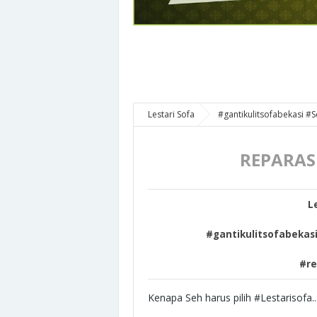
Lestari Sofa
#gantikulitsofabekasi #
#reparasisofabekasitimur
REPARASI SO
REPARAS
L
#gantikulitsofabekas
#re
Kenapa Seh
h
arus
p
ilih
#Lestarisofa..