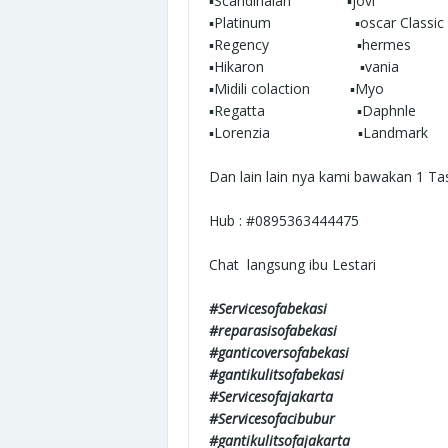
▪︎Scandinaian ▪︎jovi
▪︎Platinum ▪︎oscar Classic
▪︎Regency ▪︎hermes
▪︎Hikaron ▪︎vania
▪︎Midili colaction ▪︎Myo
▪︎Regatta ▪︎Daphnle
▪︎Lorenzia ▪︎Landmark
Dan lain lain nya kami bawakan 1 Ta
Hub : #0895363444475
Chat langsung ibu Lestari
#Servicesofabekasi
#reparasisofabekasi
#ganticoversofabekasi
#gantikulitsofabekasi
#Servicesofajakarta
#Servicesofacibubur
#gantikulitsofajakarta