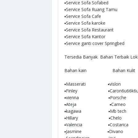
▪︎Service Sofa Sofabed
▪︎Service Sofa Ruang Tamu
▪︎Service Sofa Cafe
▪︎Service Sofa karoke
▪︎Service Sofa Restaurant
▪︎Service Sofa Kantor
▪︎Service ganti cover Springbed
Tersedia Banyak Bahan Terbaik Loka
Bahan kain Bahan Kulit
▪︎Masserati ▪︎vislon
▪︎Finley ▪︎Caron6u66k6ul
▪︎vienna ▪︎Porsche
▪︎Ateja ▪︎Cameo
▪︎kagawa ▪︎Mb tech
▪︎Hillary ▪︎Chelo
▪︎Valencia ▪︎Costarica
▪︎Jasmine ▪︎Divano