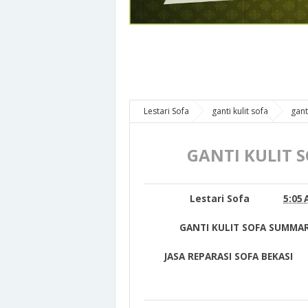
Lestari Sofa
ganti kulit sofa
gant
JASA GANTI KULIT SOFA BEKASI
JASA 
SOFA BEKASI
Service sofa bekasi
G
GANTI KULIT 
Lestari Sofa
5:05
GANTI KULIT SOFA SUMMA
JASA REPARASI SOFA BEKASI