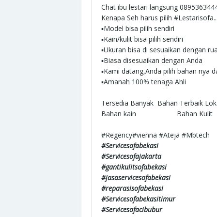
Chat ibu lestari langsung 089536344
Kenapa Seh
h
arus
p
ilih
#Lestarisofa..
▪︎Model bisa pilih sendiri
▪︎Kain/kulit bisa pilih sendiri
▪︎Ukuran bisa di sesuaikan dengan r
▪︎Biasa disesuaikan dengan Anda
▪︎Kami datang,Anda pilih bahan nya 
▪︎Amanah 100% tenaga Ahli
Tersedia Banyak Bahan Terbaik Loka
Bahan kain Bahan Kulit
#Regency#vienna #Ateja #Mbtech
#Servicesofabekasi
#Servicesofajakarta
#gantikulitsofabekasi
#jasaservicesofabekasi
#reparasisofabekasi
#Servicesofabekasitimur
#Servicesofacibubur