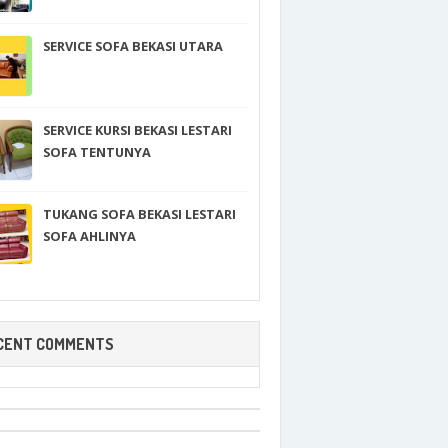
SERVICE SOFA BEKASI UTARA
SERVICE KURSI BEKASI LESTARI
SOFA TENTUNYA
TUKANG SOFA BEKASI LESTARI
SOFA AHLINYA
CENT COMMENTS