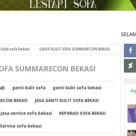
SELAMAT DATANG
i kulit sofa bekasi
GANTI KULIT SOFA SUMMARECON BEKASI
REPARASI SOFA BEKASI
Jasa service sofa bekasi
REPARASI
ANTI KULIT SOFA SUMMARECON BEKASI
SOFA SUMMARECON BEKASI
 AM
ganti kulit sofa
ganti kulit sofa bekasi
Po
RECON BEKASI
JASA GANTI KULIT SOFA BEKASI
Jasa service sofa bekasi
REPARASI SOFA BEKASI
Service sofa bekasi