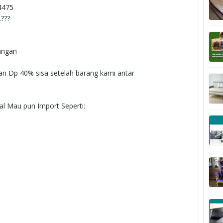
4475
.???
uangan
dan Dp 40% sisa setelah barang kami antar
l Mau pun Import Seperti: