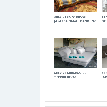
SERVICE SOFA BEKASI
SER
JAKARTA CIMAHI BANDUNG
BE
SERVICE KURSI/SOFA
SE
TERKINI BEKASI
JA