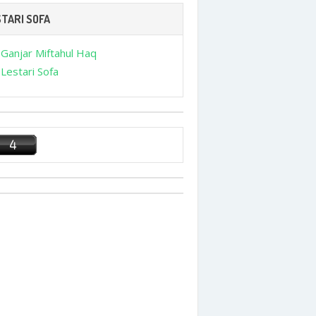
TARI SOFA
Ganjar Miftahul Haq
Lestari Sofa