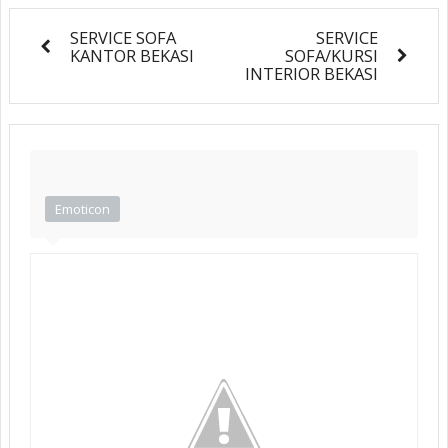
SERVICE SOFA
SERVICE
KANTOR BEKASI
SOFA/KURSI
INTERIOR BEKASI
Emoticon