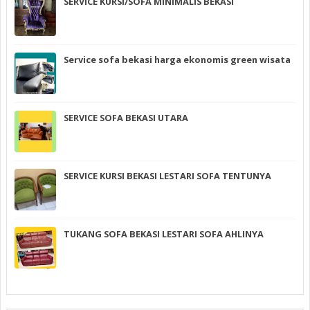
SERVICE KURSI/SOFA MINIMALIS BEKASI
Service sofa bekasi harga ekonomis green wisata
SERVICE SOFA BEKASI UTARA
SERVICE KURSI BEKASI LESTARI SOFA TENTUNYA
TUKANG SOFA BEKASI LESTARI SOFA AHLINYA