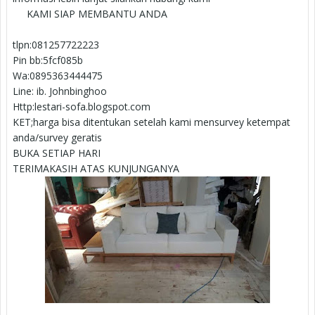
KAMI SIAP MEMBANTU ANDA
tlpn:081257722223
Pin bb:5fcf085b
Wa:0895363444475
Line: ib. Johnbinghoo
Http:lestari-sofa.blogspot.com
KET;harga bisa ditentukan setelah kami mensurvey ketempat
anda/survey geratis
BUKA SETIAP HARI
TERIMAKASIH ATAS KUNJUNGANYA