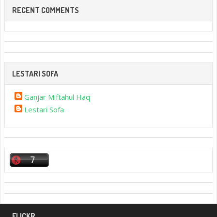
RECENT COMMENTS
LESTARI SOFA
Ganjar Miftahul Haq
Lestari Sofa
FLICKR