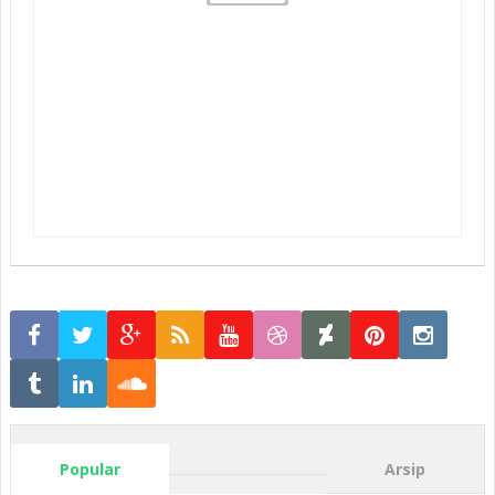
Popular
Arsip