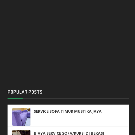
POPULAR POSTS
SERVICE SOFA TIMUR MUSTIKA JAYA
BIAYA SERVICE SOFA/KURSI DI BEKASI