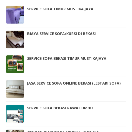
SERVICE SOFA TIMUR MUSTIKA JAYA
BIAYA SERVICE SOFA/KURSI DI BEKASI
SERVICE SOFA BEKASI TIMUR MUSTIKAJAYA
JASA SERVICE SOFA ONLINE BEKASI (LESTARI SOFA)
SERVICE SOFA BEKASI RAWA LUMBU