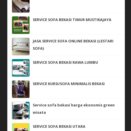
SERVICE SOFA BEKASI TIMUR MUSTIKAJAYA
JASA SERVICE SOFA ONLINE BEKASI (LESTARI
SOFA)
SERVICE SOFA BEKASI RAWA LUMBU
SERVICE KURSI/SOFA MINIMALIS BEKASI
Service sofa bekasi harga ekonomis green
wisata
SERVICE SOFA BEKASI UTARA