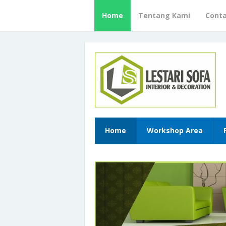
Home
Tentang Kami
Cont
Home
Workshop Area