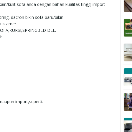
n/kulit sofa anda dengan bahan kualitas tinggi import
ring, dacron bikin sofa baru/bikin
custamer.
OFA,KURSI,SPRINGBED DLL.
i:
maupun import,seperti: