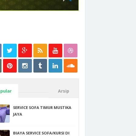
pular
Arsip
SERVICE SOFA TIMUR MUSTIKA
JAYA
BIAYA SERVICE SOFA/KURSI DI