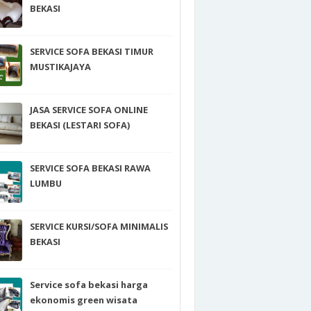
BEKASI
SERVICE SOFA BEKASI TIMUR
MUSTIKAJAYA
JASA SERVICE SOFA ONLINE
BEKASI (LESTARI SOFA)
SERVICE SOFA BEKASI RAWA
LUMBU
SERVICE KURSI/SOFA MINIMALIS
BEKASI
Service sofa bekasi harga
ekonomis green wisata