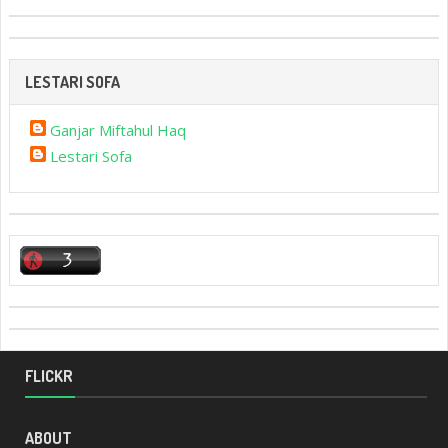
LESTARI SOFA
Ganjar Miftahul Haq
Lestari Sofa
FLICKR
ABOUT