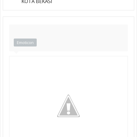
KOTA BEKASI
Emoticon