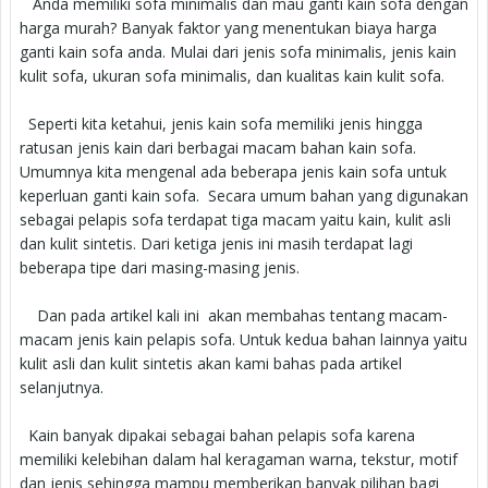
Anda memiliki sofa minimalis dan mau ganti kain sofa dengan
harga murah? Banyak faktor yang menentukan biaya harga
ganti kain sofa anda. Mulai dari jenis sofa minimalis, jenis kain
kulit sofa, ukuran sofa minimalis, dan kualitas kain kulit sofa.
Seperti kita ketahui, jenis kain sofa memiliki jenis hingga
ratusan jenis kain dari berbagai macam bahan kain sofa.
Umumnya kita mengenal ada beberapa jenis kain sofa untuk
keperluan ganti kain sofa. Secara umum bahan yang digunakan
sebagai pelapis sofa terdapat tiga macam yaitu kain, kulit asli
dan kulit sintetis. Dari ketiga jenis ini masih terdapat lagi
beberapa tipe dari masing-masing jenis.
Dan pada artikel kali ini akan membahas tentang macam-
macam jenis kain pelapis sofa. Untuk kedua bahan lainnya yaitu
kulit asli dan kulit sintetis akan kami bahas pada artikel
selanjutnya.
Kain banyak dipakai sebagai bahan pelapis sofa karena
memiliki kelebihan dalam hal keragaman warna, tekstur, motif
dan jenis sehingga mampu memberikan banyak pilihan bagi