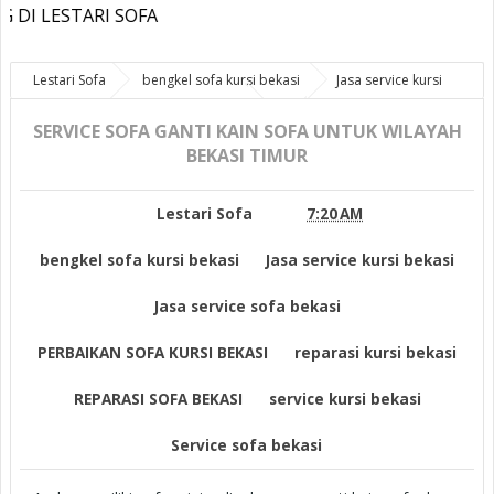
ESTARI SOFA
Lestari Sofa
bengkel sofa kursi bekasi
Jasa service kursi
bekasi
Jasa service sofa bekasi
PERBAIKAN SOFA KURSI BEKASI
SERVICE SOFA GANTI KAIN SOFA UNTUK WILAYAH
reparasi kursi bekasi
REPARASI SOFA BEKASI
service kursi
bekasi
Service sofa bekasi
BEKASI TIMUR
SERVICE SOFA GANTI KAIN SOFA
UNTUK WILAYAH BEKASI TIMUR
Lestari Sofa
7:20 AM
bengkel sofa kursi bekasi
Jasa service kursi bekasi
Jasa service sofa bekasi
PERBAIKAN SOFA KURSI BEKASI
reparasi kursi bekasi
REPARASI SOFA BEKASI
service kursi bekasi
Service sofa bekasi