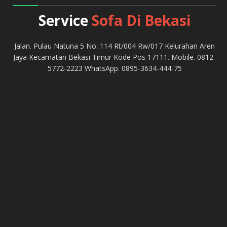
Service
Sofa Di Bekasi
Jalan. Pulau Natuna 5 No. 114 Rt/004 Rw/017 Kelurahan Aren
Jaya Kecamatan Bekasi Timur Kode Pos 17111. Mobile. 0812-
5772-2223 WhatsApp. 0895-3634-444-75