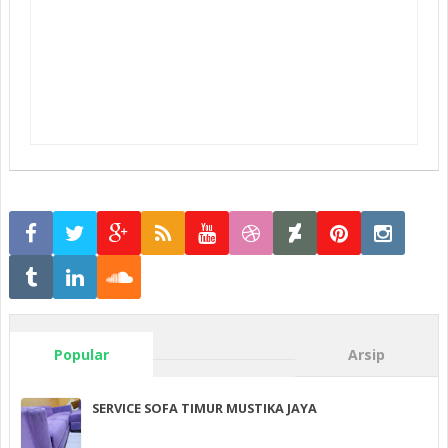
Popular
Arsip
SERVICE SOFA TIMUR MUSTIKA JAYA