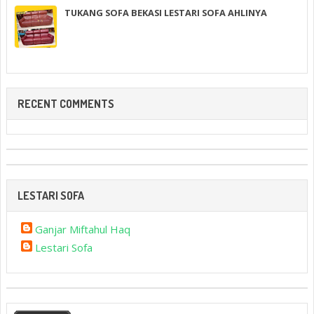
TUKANG SOFA BEKASI LESTARI SOFA AHLINYA
RECENT COMMENTS
LESTARI SOFA
Ganjar Miftahul Haq
Lestari Sofa