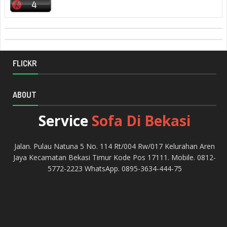
FLICKR
ABOUT
Service
Sofa Di Bekasi
Jalan. Pulau Natuna 5 No. 114 Rt/004 Rw/017 Kelurahan Aren
Jaya Kecamatan Bekasi Timur Kode Pos 17111. Mobile. 0812-
5772-2223 WhatsApp. 0895-3634-444-75