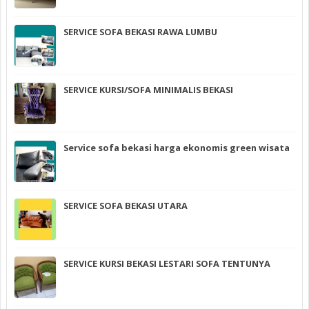
SERVICE SOFA BEKASI RAWA LUMBU
SERVICE KURSI/SOFA MINIMALIS BEKASI
Service sofa bekasi harga ekonomis green wisata
SERVICE SOFA BEKASI UTARA
SERVICE KURSI BEKASI LESTARI SOFA TENTUNYA