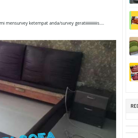
 mensurvey ketempat anda/survey geratiiiiiiiiiiiiis.....
.
RE