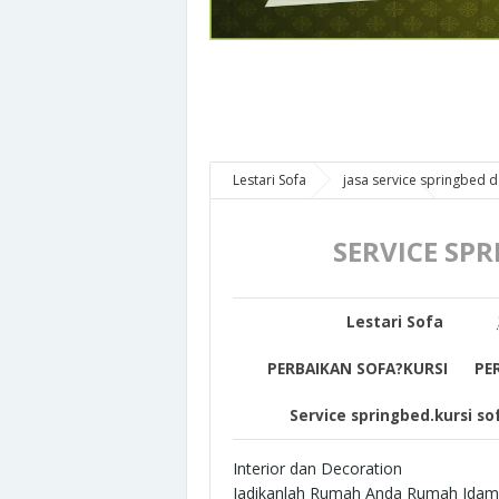
Lestari Sofa
jasa service springbed 
BEK
REPARASI SOFA BEKASI
Service
SERVICE SPRINGBED BEKASI JAKARTA
SERVICE SP
Lestari Sofa
PERBAIKAN SOFA?KURSI
PE
Service springbed.kursi so
Interior dan Decoration
Jadikanlah Rumah Anda Rumah Ida