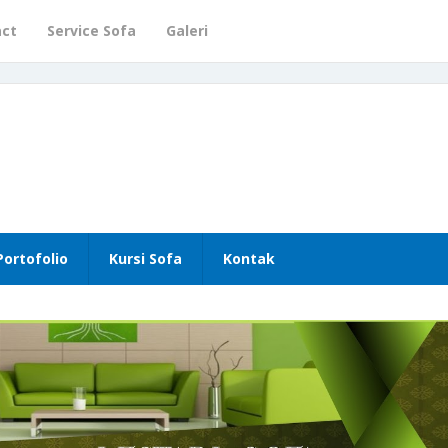
act
Service Sofa
Galeri
Portofolio
Kursi Sofa
Kontak