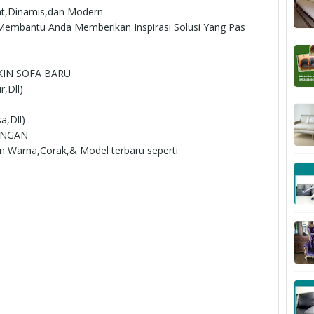
at,Dinamis,dan Modern
p Membantu Anda Memberikan Inspirasi Solusi Yang Pas
KIN SOFA BARU
r,Dll)
a,Dll)
ANGAN
an Warna,Corak,& Model terbaru seperti: