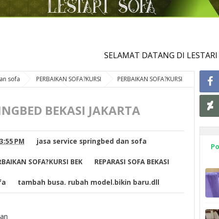
SELAMAT DATANG DI LESTARI SOFA
dan sofa
PERBAIKAN SOFA?KURSI
PERBAIKAN SOFA?KURSI
 springbed.kursi sofa
tambah busa. rubah model.bikin baru.dll
RINGBED BEKASI JAKARTA
3:55 PM
jasa service springbed dan sofa
Po
RBAIKAN SOFA?KURSI BEK
REPARASI SOFA BEKASI
fa
tambah busa. rubah model.bikin baru.dll
man