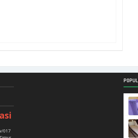
POPUL
asi
w/017
 Timur