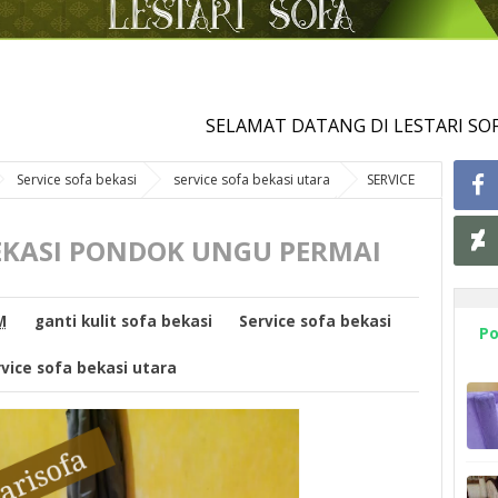
SELAMAT DATANG DI LESTARI SOFA
Service sofa bekasi
service sofa bekasi utara
SERVICE
BEKASI PONDOK UNGU PERMAI
M
ganti kulit sofa bekasi
Service sofa bekasi
Po
rvice sofa bekasi utara