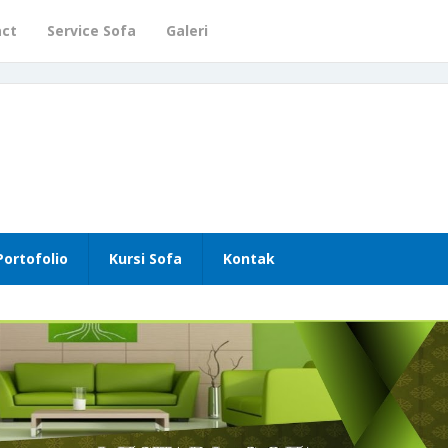
act
Service Sofa
Galeri
Portofolio
Kursi Sofa
Kontak