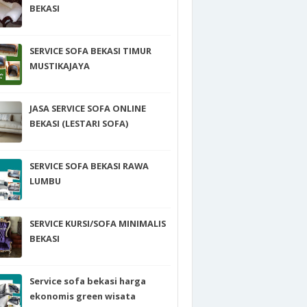
BEKASI
SERVICE SOFA BEKASI TIMUR
MUSTIKAJAYA
JASA SERVICE SOFA ONLINE
BEKASI (LESTARI SOFA)
SERVICE SOFA BEKASI RAWA
LUMBU
SERVICE KURSI/SOFA MINIMALIS
BEKASI
Service sofa bekasi harga
ekonomis green wisata