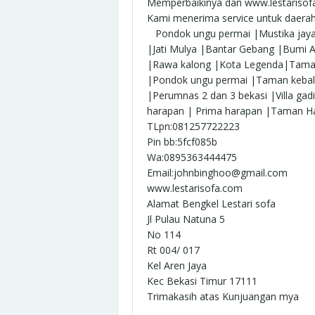
Memperbaikinya dan www.lestarisofa
Kami menerima service untuk daerah
Pondok ungu permai |Mustika jaya 
|Jati Mulya |Bantar Gebang |Bumi
|Rawa kalong |Kota Legenda|Taman
|Pondok ungu permai |Taman kebal
|Perumnas 2 dan 3 bekasi |Villa ga
harapan | Prima harapan |Taman H
TLpn:081257722223
Pin bb:5fcf085b
Wa:0895363444475
Email:johnbinghoo@gmail.com
www.lestarisofa.com
Alamat Bengkel Lestari sofa
Jl Pulau Natuna 5
No 114
Rt 004/ 017
Kel Aren Jaya
Kec Bekasi Timur 17111
Trimakasih atas Kunjuangan mya