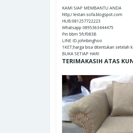
KAMI SIAP MEMBANTU ANDA
http;/ lestari-sofa.blogspot.com
HUB:081257722223
Whatsapp 0895363444475
Pin bbm 5fcf083B
LINE ID.johnbinghoo
1KET;harga bisa ditentukan setelah kam
BUKA SETIAP HARI
TERIMAKASIH ATAS KU