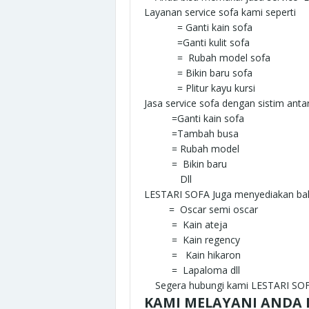
Layanan service sofa kami seperti
= Ganti kain sofa
=Ganti kulit sofa
= Rubah model sofa
= Bikin baru sofa
= Plitur kayu kursi
Jasa service sofa dengan sistim anta
=Ganti kain sofa
=Tambah busa
= Rubah model
= Bikin baru
Dll
LESTARI SOFA Juga menyediakan bah
= Oscar semi oscar
= Kain ateja
= Kain regency
= Kain hikaron
= Lapaloma dll
Segera hubungi kami LESTARI SO
KAMI MELAYANI ANDA