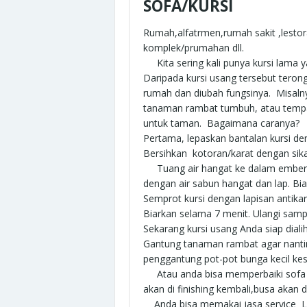
SOFA/KURSI
Rumah,alfatrmen,rumah sakit ,lestor
komplek/prumahan dll.
Kita sering kali punya kursi lama 
Daripada kursi usang tersebut teron
rumah dan diubah fungsinya. Misalnya
tanaman rambat tumbuh, atau temp
untuk taman. Bagaimana caranya?
Pertama, lepaskan bantalan kursi d
Bersihkan kotoran/karat dengan sika
Tuang air hangat ke dalam ember, c
dengan air sabun hangat dan lap. Bia
Semprot kursi dengan lapisan antikar
Biarkan selama 7 menit. Ulangi samp
Sekarang kursi usang Anda siap dial
Gantung tanaman rambat agar nantin
penggantung pot-pot bunga kecil kes
Atau anda bisa memperbaiki sofa d
akan di finishing kembali,busa akan
Anda bisa memakai jasa service L