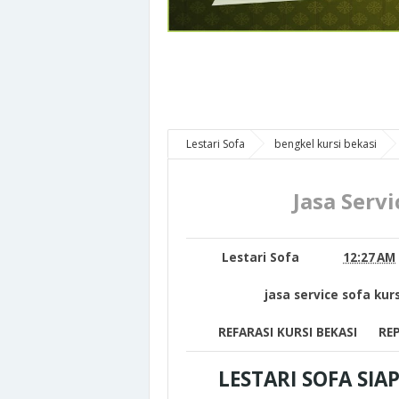
S
Lestari Sofa
bengkel kursi bekasi
PERBAIKAN SOFA KURSI BEKASI
REFARASI
bekasi
Jasa Service Sofa Bekasi Jakarta
Jasa Servi
Lestari Sofa
12:27 AM
jasa service sofa kur
REFARASI KURSI BEKASI
REP
LESTARI SOFA SIAP