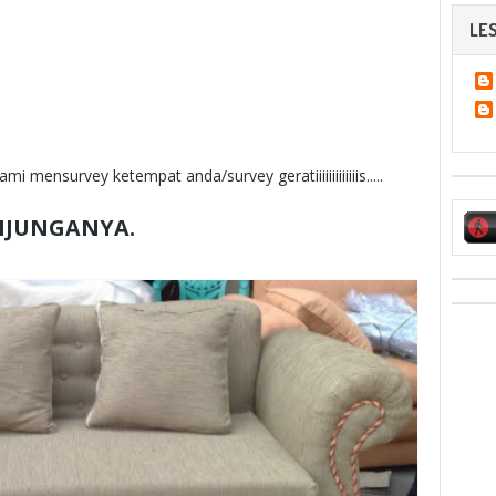
LES
i mensurvey ketempat anda/survey geratiiiiiiiiiiiiis.....
NJUNGANYA.