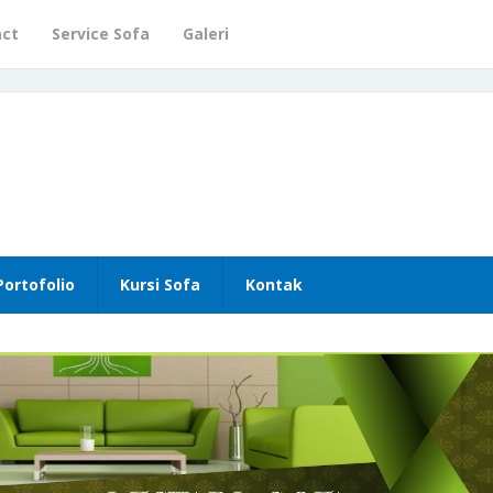
act
Service Sofa
Galeri
Portofolio
Kursi Sofa
Kontak