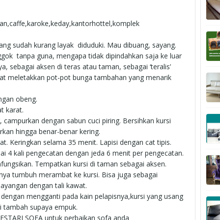
an,caffe,karoke,keday,kantorhottel,komplek
yang sudah kurang layak diduduki. Mau dibuang, sayang.
ggok tanpa guna, mengapa tidak dipindahkan saja ke luar
, sebagai aksen di teras atau taman, sebagai ‘teralis’
at meletakkan pot-pot bunga tambahan yang menarik
engan obeng.
t karat.
ampurkan dengan sabun cuci piring. Bersihkan kursi
rkan hingga benar-benar kering.
at. Keringkan selama 35 menit. Lapisi dengan cat tipis.
ai 4 kali pengecatan dengan jeda 6 menit per pengecatan.
ihfungsikan. Tempatkan kursi di taman sebagai aksen.
ya tumbuh merambat ke kursi. Bisa juga sebagai
ayangan dengan tali kawat.
engan mengganti pada kain pelapisnya,kursi yang usang
 di tambah supaya empuk.
ESTARI SOFA untuk perbaikan sofa anda