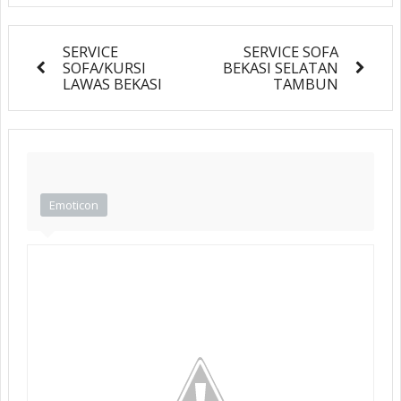
SERVICE
SERVICE SOFA
SOFA/KURSI
BEKASI SELATAN
LAWAS BEKASI
TAMBUN
Emoticon