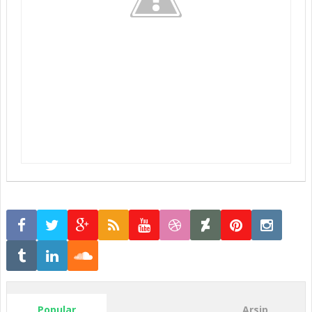
Popular
Arsip