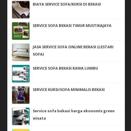
BIAYA SERVICE SOFA/KURSI DI BEKASI
SERVICE SOFA BEKASI TIMUR MUSTIKAJAYA
JASA SERVICE SOFA ONLINE BEKASI (LESTARI
SOFA)
SERVICE SOFA BEKASI RAWA LUMBU
SERVICE KURSI/SOFA MINIMALIS BEKASI
Service sofa bekasi harga ekonomis green
wisata