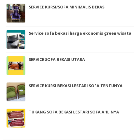
SERVICE KURSI/SOFA MINIMALIS BEKASI
Service sofa bekasi harga ekonomis green wisata
SERVICE SOFA BEKASI UTARA
SERVICE KURSI BEKASI LESTARI SOFA TENTUNYA
TUKANG SOFA BEKASI LESTARI SOFA AHLINYA