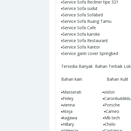
▪︎Service Sofa Recliner tipe 321
▪︎Service Sofa sudut
▪︎Service Sofa Sofabed
▪︎Service Sofa Ruang Tamu
▪︎Service Sofa Cafe
▪︎Service Sofa karoke
▪︎Service Sofa Restaurant
▪︎Service Sofa Kantor
▪︎Service ganti cover Springbed
Tersedia Banyak Bahan Terbaik Loka
Bahan kain Bahan Kulit
▪︎Masserati ▪︎vislon
▪︎Finley ▪︎Caron6u66k6ul
▪︎vienna ▪︎Porsche
▪︎Ateja ▪︎Cameo
▪︎kagawa ▪︎Mb tech
▪︎Hillary ▪︎Chelo
▪︎Valencia ▪︎Costarica