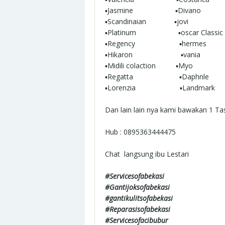
▪︎Jasmine ▪︎Divano
▪︎Scandinaian ▪︎jovi
▪︎Platinum ▪︎oscar Classic
▪︎Regency ▪︎hermes
▪︎Hikaron ▪︎vania
▪︎Midili colaction ▪︎Myo
▪︎Regatta ▪︎Daphnle
▪︎Lorenzia ▪︎Landmark
Dan lain lain nya kami bawakan 1 Ta
Hub : 0895363444475
Chat langsung ibu Lestari
#Servicesofabekasi
#Gantijoksofabekasi
#gantikulitsofabekasi
#Reparasisofabekasi
#Servicesofacibubur