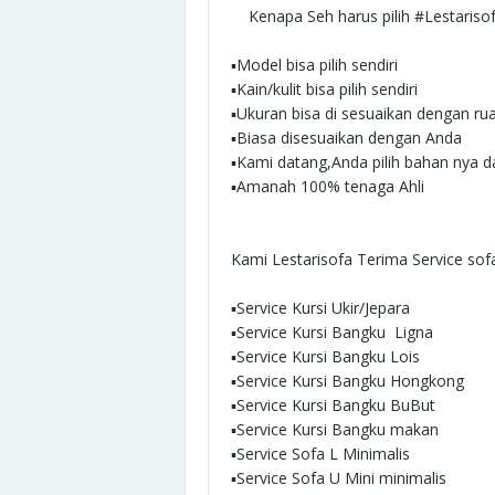
Kenapa Seh
h
arus
p
ilih
#Lestarisofa
▪︎Model bisa pilih sendiri
▪︎Kain/kulit bisa pilih sendiri
▪︎Ukuran bisa di sesuaikan dengan r
▪︎Biasa disesuaikan dengan Anda
▪︎Kami datang,Anda pilih bahan nya 
▪︎Amanah 100% tenaga Ahli
Kami Lestarisofa Terima
Service sof
▪︎Service Kursi Ukir/Jepara
▪︎Service Kursi Bangku Ligna
▪︎Service Kursi Bangku Lois
▪︎Service Kursi Bangku Hongkong
▪︎Service Kursi Bangku BuBut
▪︎Service Kursi Bangku makan
▪︎Service Sofa L Minimalis
▪︎Service Sofa U Mini minimalis