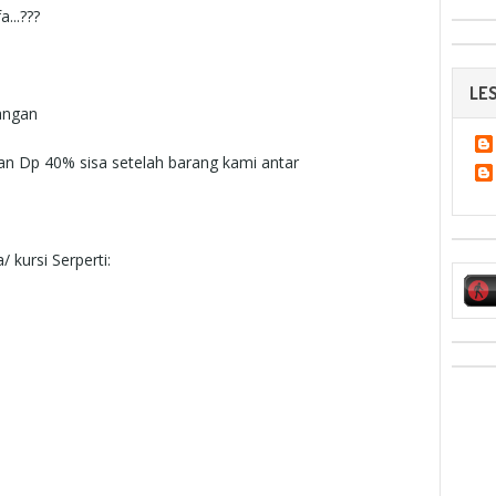
...???
LES
uangan
dan Dp 40% sisa setelah barang kami antar
a
/
kursi
Serperti
: