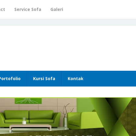
act
Service Sofa
Galeri
Portofolio
Kursi Sofa
Kontak