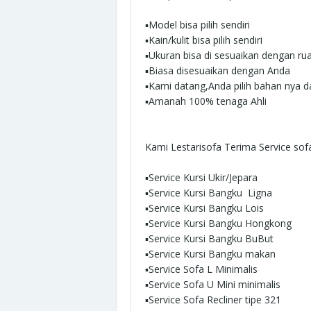
▪︎Model bisa pilih sendiri
▪︎Kain/kulit bisa pilih sendiri
▪︎Ukuran bisa di sesuaikan dengan r
▪︎Biasa disesuaikan dengan Anda
▪︎Kami datang,Anda pilih bahan nya 
▪︎Amanah 100% tenaga Ahli
Kami Lestarisofa Terima
Service sof
▪︎Service Kursi Ukir/Jepara
▪︎Service Kursi Bangku Ligna
▪︎Service Kursi Bangku Lois
▪︎Service Kursi Bangku Hongkong
▪︎Service Kursi Bangku BuBut
▪︎Service Kursi Bangku makan
▪︎Service Sofa L Minimalis
▪︎Service Sofa U Mini minimalis
▪︎Service Sofa Recliner tipe 321