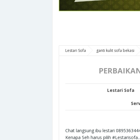
Lestari Sofa
ganti kulit sofa bekasi
PERBAIKAN
Lestari Sofa
Serv
Chat langsung ibu lestari 089536344
Kenapa Seh
h
arus
p
ilih
#Lestarisofa..