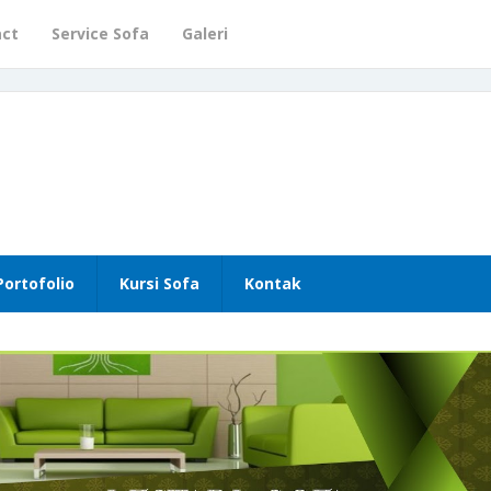
act
Service Sofa
Galeri
Portofolio
Kursi Sofa
Kontak