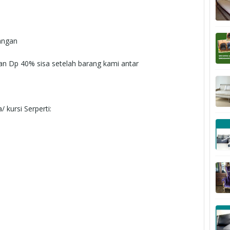
uangan
dan Dp 40% sisa setelah barang kami antar
a
/
kursi
Serperti
: