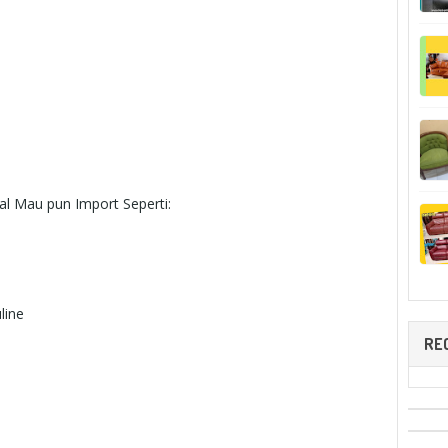
l Mau pun Import Seperti:
ine
RE