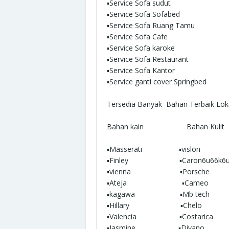
▪︎Service Sofa sudut
▪︎Service Sofa Sofabed
▪︎Service Sofa Ruang Tamu
▪︎Service Sofa Cafe
▪︎Service Sofa karoke
▪︎Service Sofa Restaurant
▪︎Service Sofa Kantor
▪︎Service ganti cover Springbed
Tersedia Banyak Bahan Terbaik Loka
Bahan kain Bahan Kulit
▪︎Masserati ▪︎vislon
▪︎Finley ▪︎Caron6u66k6ul
▪︎vienna ▪︎Porsche
▪︎Ateja ▪︎Cameo
▪︎kagawa ▪︎Mb tech
▪︎Hillary ▪︎Chelo
▪︎Valencia ▪︎Costarica
▪︎Jasmine ▪︎Divano