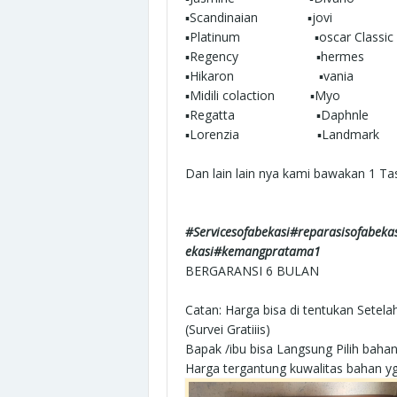
▪︎Scandinaian ▪︎jovi
▪︎Platinum ▪︎oscar Classic
▪︎Regency ▪︎hermes
▪︎Hikaron ▪︎vania
▪︎Midili colaction ▪︎Myo
▪︎Regatta ▪︎Daphnle
▪︎Lorenzia ▪︎Landmark
Dan lain lain nya kami bawakan 1 Ta
#Servicesofabekasi#reparasisofabekas
ekasi#kemangpratama1
BERGARANSI 6 BULAN
Catan: Harga bisa di tentukan Sete
(Survei Gratiiis)
Bapak /ibu bisa Langsung Pilih baha
Harga tergantung kuwalitas bahan yg