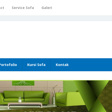
act
Service Sofa
Galeri
Portofolio
Kursi Sofa
Kontak