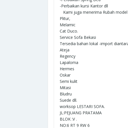
-Perbaikan kursi Kantor dll
Kami juga menerima Rubah model Sofa
Plitur,
Melamic
Cat Duco.
Service Sofa Bekasi
Tersedia bahan lokal -import diantar
Ateja
Regency
Lapaloma
Hermes
Oskar
Semi kulit
Mitasi
Bludru
Suede dll.
worksop LESTARI SOFA.
JL:PEJUANG PRATAMA
BLOK :V .
NO:6 RT 9 RW 6