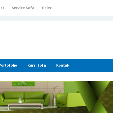
act
Service Sofa
Galeri
Portofolio
Kursi Sofa
Kontak