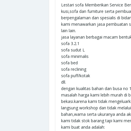
Lestari sofa Memberikan Service Ber
kusi,sofa dan furniture serta pembua
berpengalaman dan spesialis di bid
kami menawarkan jasa pembuatan so
lain lain.
jasa layanan berbagai macam bentuk
sofa 3.2.1
sofa sudut L
sofa minimalis
sofa bed
sofa reclining
sofa puff/kotak
dll.
dengan kualitas bahan dan busa no 
masalah harga kami lebih murah di
bekasi.karena kami tidak mengeluark
langsung workshop dan tidak melalu
bahan,warna serta ukuranya anda aka
kami tidak stok barang tapi kami m
kami buat anda adalah: