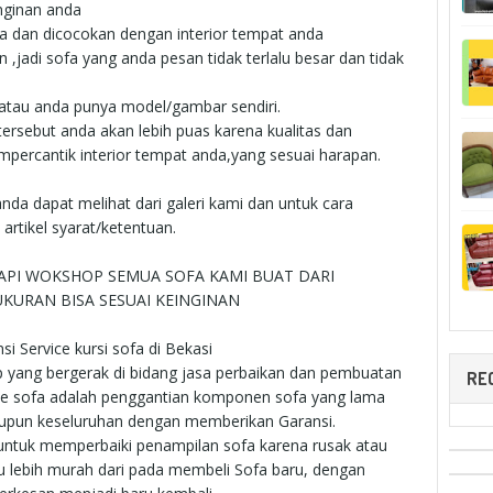
nginan anda
da dan dicocokan dengan interior tempat anda
 ,jadi sofa yang anda pesan tidak terlalu besar dan tidak
atau anda punya model/gambar sendiri.
rsebut anda akan lebih puas karena kualitas dan
percantik interior tempat anda,yang sesuai harapan.
nda dapat melihat dari galeri kami dan untuk cara
rtikel syarat/ketentuan.
PI WOKSHOP SEMUA SOFA KAMI BUAT DARI
KURAN BISA SESUAI KEINGINAN
i Service kursi sofa di Bekasi
p yang bergerak di bidang jasa perbaikan dan pembuatan
RE
vice sofa adalah penggantian komponen sofa yang lama
aupun keseluruhan dengan memberikan Garansi.
a untuk memperbaiki penampilan sofa karena rusak atau
u lebih murah dari pada membeli Sofa baru, dengan