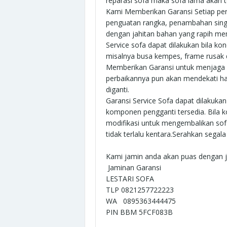
reparasi sofa maka sofa lama akan t
Kami Memberikan Garansi Setiap per
penguatan rangka, penambahan sing
dengan jahitan bahan yang rapih me
Service sofa dapat dilakukan bila ko
misalnya busa kempes, frame rusak dll
Memberikan Garansi untuk menjaga
perbaikannya pun akan mendekati h
diganti.
Garansi Service Sofa dapat dilakuka
komponen pengganti tersedia. Bila 
modifikasi untuk mengembalikan sof
tidak terlalu kentara.Serahkan sega
Kami jamin anda akan puas dengan j
Jaminan Garansi
LESTARI SOFA
TLP 0821257722223
WA 0895363444475
PIN BBM 5FCF083B